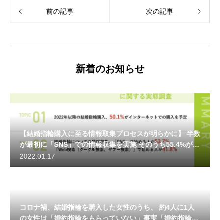
前の記事
次の記事
新着のお知らせ
【結婚指輪購入に至る情報取集プロセスが明らかに】 半数
が最初に「SNS」での情報収集を実施 そのうち55.4%が
「Instagram」を参考
2022.01.17
コロナ禍、結婚指輪を購入した女性のうち、 約4人に1人
の女性は「婚約指輪をもらっていない」事実「婚約指輪は