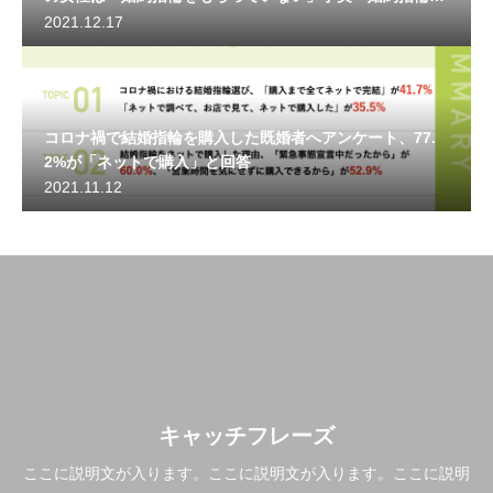
いらない」と伝える女性の心理とは
2021.12.17
コロナ禍で結婚指輪を購入した既婚者へアンケート、77.
2%が「ネットで購入」と回答
2021.11.12
キャッチフレーズ
ここに説明文が入ります。ここに説明文が入ります。ここに説明