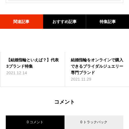
関連記事
おすすめ記事
特集記事
【結婚指輪といえば？】代表
結婚指輪・婚約指輪を主に取
結婚指輪の選び方完全ガイド
結婚指輪をオンラインで購入
結婚指輪の主な3種類のデザ
2021年：結婚指輪の購入相
3ブランド特集
り扱うブライダルジュエリー
できるブライダルジュエリー
インの紹介と選び方
場は20万円～30万円が4割
2021.09.09
専門ブランドって知ってる？
専門ブランド
2021.12.14
2021.05.31
2021.08.25
2021.05.25
2021.11.29
コメント
0 コメント
0 トラックバック