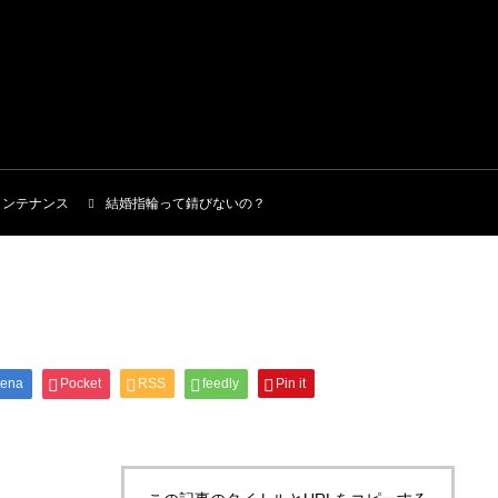
メンテナンス
結婚指輪って錆びないの？
tena
Pocket
RSS
feedly
Pin it