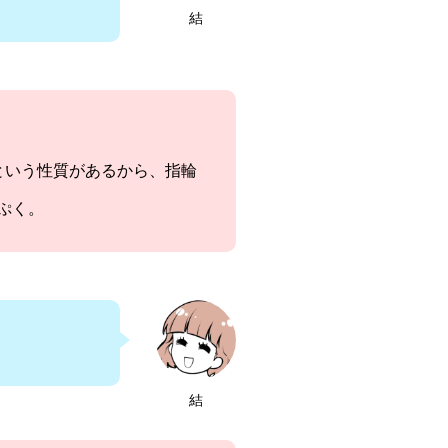
結
という性質があるから、指輪
ぷく。
結