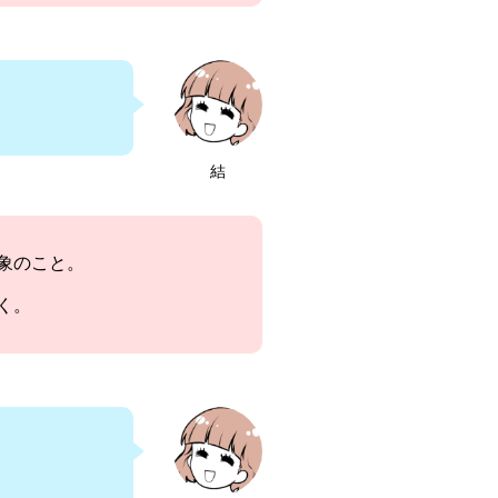
結
象のこと。
く。