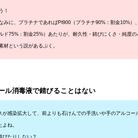
う！
なみに、プラチナであればPt900（プラチナ90%：割金10%）
ルド75%：割金25%）あたりが、耐久性・錆びにくさ・純度
素材という説があるぷく。
ール消毒液で錆びることはない
スが感染拡大して、前よりも石けんでの手洗いや手のアルコー
たよね。
錆びたりしない？