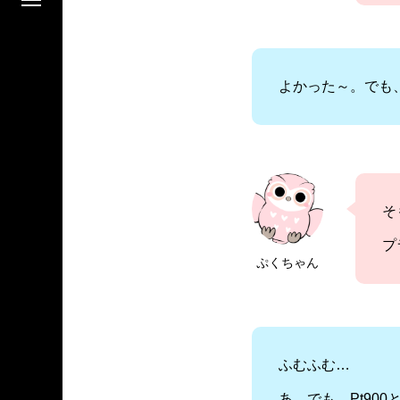
よかった～。でも
そ
プ
ぷくちゃん
ふむふむ…
あ、でも、Pt900