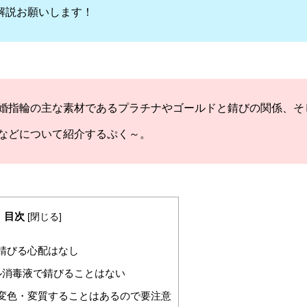
解説お願いします！
婚指輪の主な素材であるプラチナやゴールドと錆びの関係、そ
などについて紹介するぷく～。
目次
[
閉じる
]
錆びる心配はなし
ル消毒液で錆びることはない
変色・変質することはあるので要注意